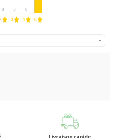
0
0
0
2
3
4
5
é
Livraison rapide