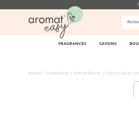
G
FRAGRANCES
SAVONS
BOU
Accueil
Cosmétique
Pots et flacons
Flacon vide en ver