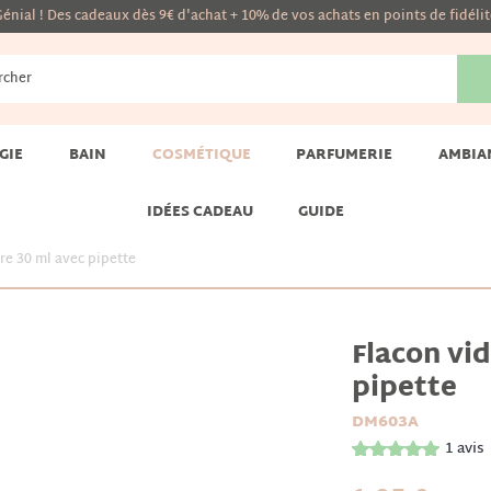
énial ! Des cadeaux dès 9€ d'achat + 10% de vos achats en points de fidéli
GIE
BAIN
COSMÉTIQUE
PARFUMERIE
AMBIA
IDÉES CADEAU
GUIDE
re 30 ml avec pipette
Flacon vid
pipette
DM603A
1
avis