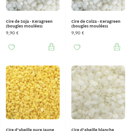
Cire de Soja - Keragreen
Cire de Colza - Keragreen
(bougies moulées)
(bougies moulées)
9,90 €
9,90 €
Cire d'abeille pure jaune
Cire d'abeille blanche