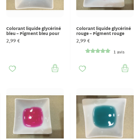
Colorant liquide glycériné
Colorant liquide glycériné
bleu – Pigment bleu pour
rouge – Pigment rouge
savons & cosmétiques
pour savons &
2,99 €
2,99 €
cosmétiques
1 avis