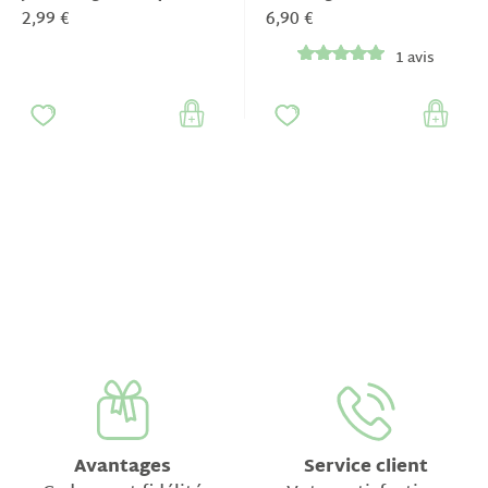
pour savons &
pistache pour savons &
2,99 €
6,90 €
cosmétiques
cosmétiques
1 avis
Avantages
Service client