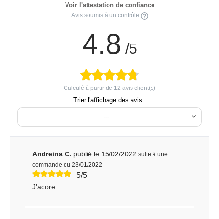
Voir l'attestation de confiance
Avis soumis à un contrôle
4.8
/5
Calculé à partir de
12
avis client(s)
Trier l'affichage des avis :
---
Andreina C.
publié le 15/02/2022
suite à une
commande du 23/01/2022
5/5
J'adore