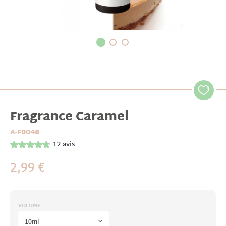
Fragrance Caramel
A-F0048
12
avis
2,99 €
VOLUME
10ml