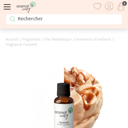
0
Accueil
Fragrances
Par thématique
Souvenirs d'enfance
Fragrance Caramel