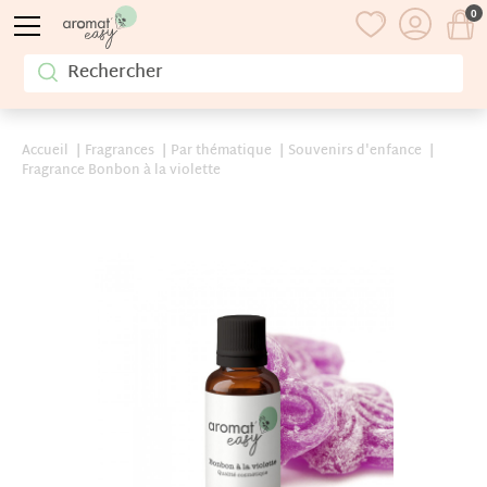
0
Accueil
Fragrances
Par thématique
Souvenirs d'enfance
Fragrance Bonbon à la violette