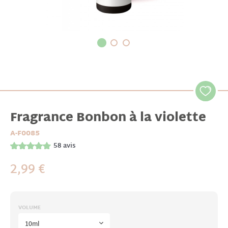
Fragrance Bonbon à la violette
A-F0085
58
avis
2,99 €
VOLUME
10ml