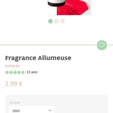
Fragrance Allumeuse
A-F0242
13
avis
2,99 €
VOLUME
10ml