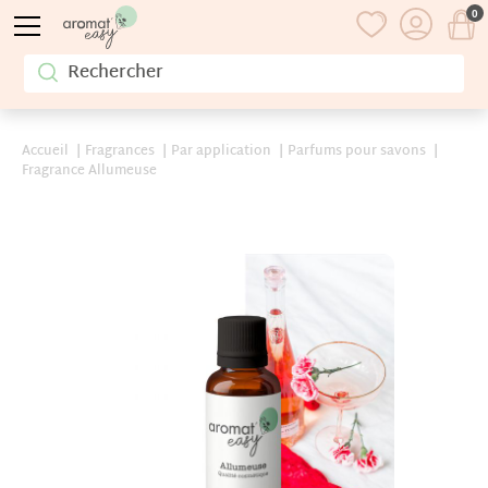
0
Accueil
Fragrances
Par application
Parfums pour savons
Fragrance Allumeuse