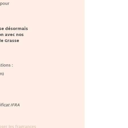
 pour
ose désormais
on avec nos
de Grasse
tions :
m)
ificat IFRA
ser les fragrances