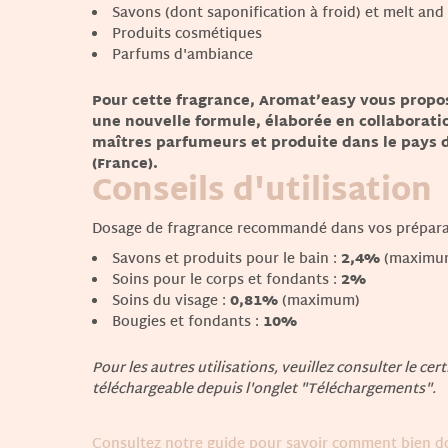
Savons (dont saponification à froid) et melt and
Produits cosmétiques
Parfums d'ambiance
Pour cette fragrance, Aromat’easy vous prop
une nouvelle formule, élaborée en collaborati
maîtres parfumeurs et produite dans le pays 
(France).
Conseils d'utilisation
Dosage de fragrance recommandé dans vos prépara
Savons et produits pour le bain
:
2,4%
(maximu
Soins pour le corps et fondants
:
2%
Soins du visage
:
0,81%
(maximum)
Bougies et fondants
:
10%
Pour les autres utilisations, veuillez consulter le cert
téléchargeable depuis l'onglet "Téléchargements".
Consultez notre guide pour savoir comment bien do