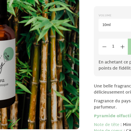
VOLUME
10ml
En achetant ce 
points de fidélit
Une belle fragranc
délicieusement ori
Fragrance du pays
parfumeur.
Pyramide olfact
Note de tête
: Mi