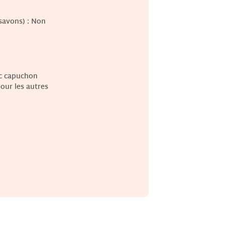
 savons)
: Non
ec capuchon
our les autres