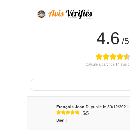
4.6
/5
Calculé à partir de
14
avis cl
François Jean D.
publié le 30/12/2021
5/5
Bien !