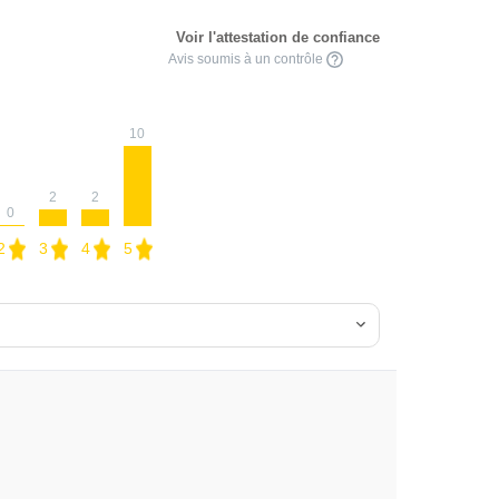
Voir l'attestation de confiance
Avis soumis à un contrôle
10
2
2
0
2
3
4
5