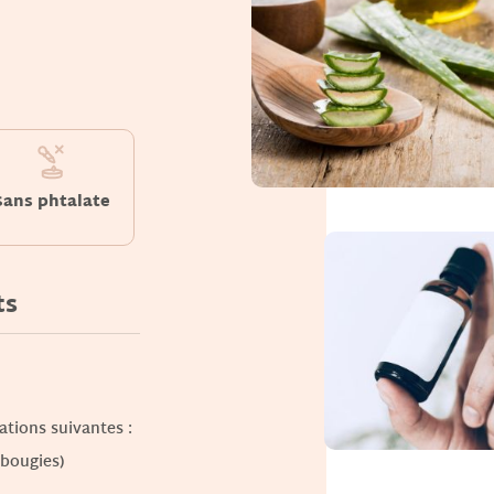
Sans phtalate
ts
ations suivantes :
 bougies)