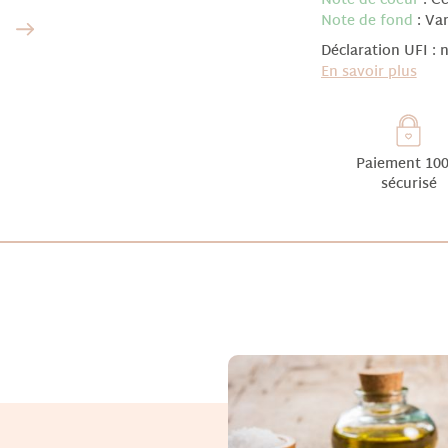
Note de coeur
: Cè
Note de fond
: Va
Déclaration UFI : 
En savoir plus
Paiement 10
sécurisé