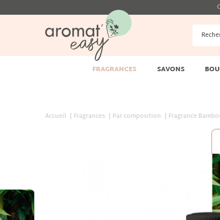
G
FRAGRANCES
SAVONS
BOU
Accueil
Fragrances
Par composition
Fragrance Bambo