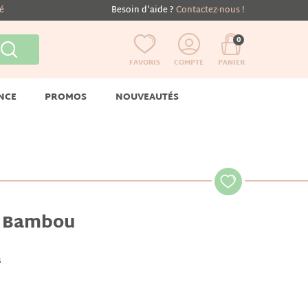
té
Besoin d'aide ?
Contactez-nous !
0
FAVORIS
COMPTE
PANIER
NCE
PROMOS
NOUVEAUTÉS
e Bambou
s