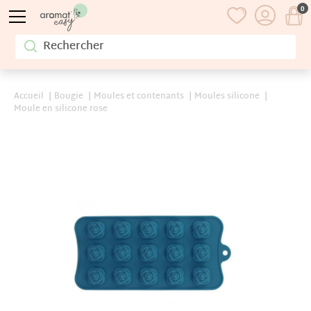
0
Accueil
Bougie
Moules et contenants
Moules silicone
Moule en silicone rose