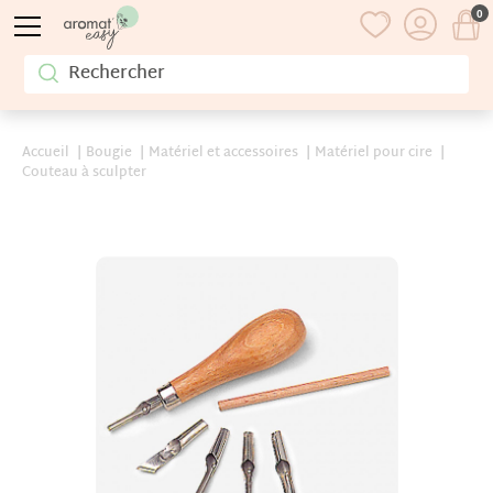
0
Accueil
Bougie
Matériel et accessoires
Matériel pour cire
Couteau à sculpter