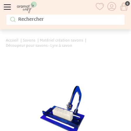
0
Accueil
Savons
Matériel création savons
Découpeur pour savons - Lyre à savon