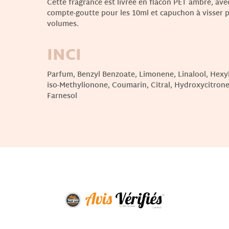
Cette fragrance est livrée en flacon PET ambré, av
compte-goutte pour les 10ml et capuchon à visser p
volumes.
INCI
Parfum, Benzyl Benzoate, Limonene, Linalool, Hexy
iso-Methylionone, Coumarin, Citral, Hydroxycitronel
Farnesol