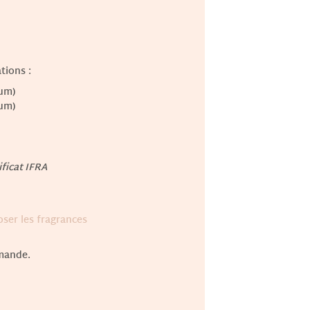
tions :
um)
um)
ificat IFRA
ser les fragrances
mande.