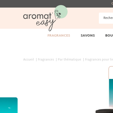
G
FRAGRANCES
SAVONS
BOU
Accueil
Fragrances
Par thématique
Fragrances pour li