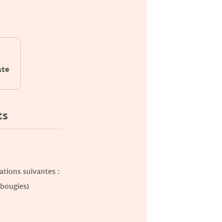
ate
ts
ations suivantes :
 bougies)