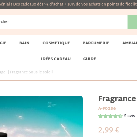
énial ! Des cadeaux dès 9€ d'achat + 10% de vos achats en points de fidéli
GIE
BAIN
COSMÉTIQUE
PARFUMERIE
AMBIA
IDÉES CADEAU
GUIDE
nge
Fragrance Sous le soleil
Fragrance 
A-F0236
5
avis
2,99 €