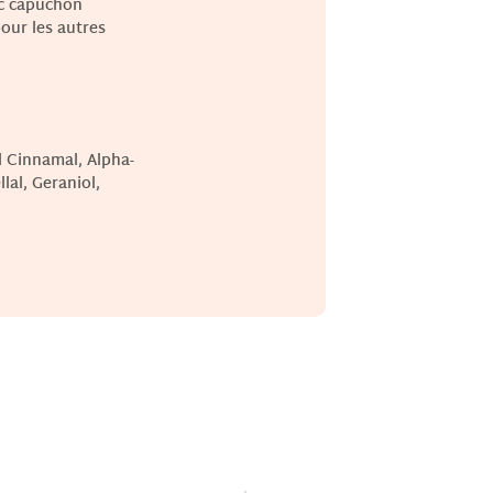
ec capuchon
our les autres
l Cinnamal, Alpha-
lal, Geraniol,