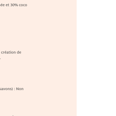
inée et 30% coco
 création de
.
 savons) : Non