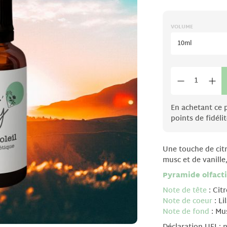
VOLUME
10ml
En achetant ce 
points de fidélit
Une touche de citr
musc et de vanille,
Pyramide olfact
Note de tête
: Cit
Note de coeur
: Li
Note de fond
: Mu