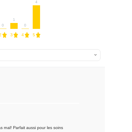
4
1
0
0
2
3
4
5
s mal! Parfait aussi pour les soins