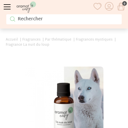
0
Accueil
Fragrances
Par thématique
Fragrances mystiques
Fragrance La nuit du loup