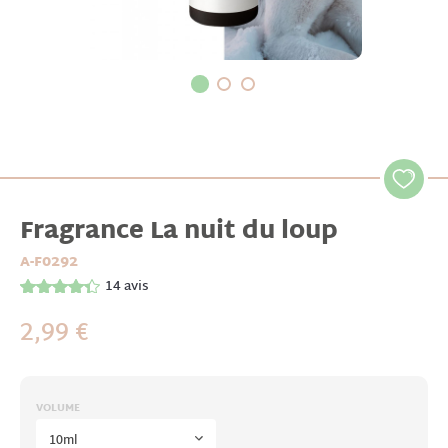
Fragrance La nuit du loup
A-F0292
14
avis
2,99 €
VOLUME
10ml