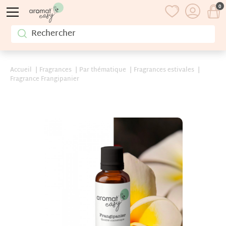
0
Accueil
Fragrances
Par thématique
Fragrances estivales
Fragrance Frangipanier