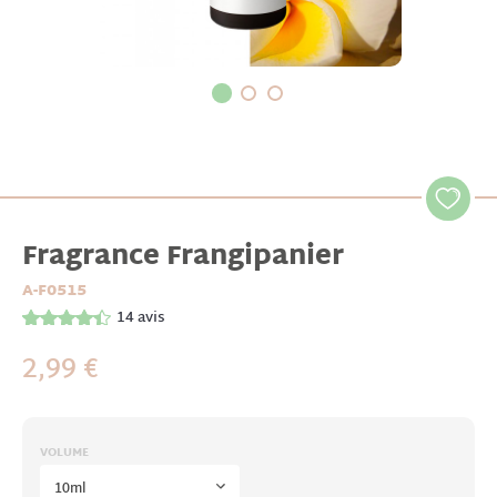
Fragrance Frangipanier
A-F0515
14
avis
2,99 €
VOLUME
10ml