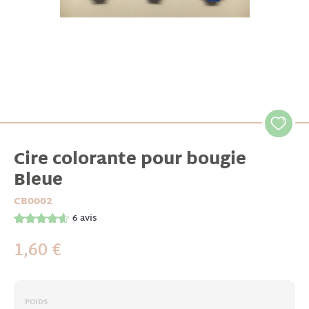
Cire colorante pour bougie
Bleue
CB0002
6
avis
1,60 €
POIDS