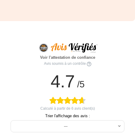
Voir l'attestation de confiance
Avis soumis à un contrôle
4.7
/5
Calculé à partir de
6
avis client(s)
Trier l'affichage des avis :
---