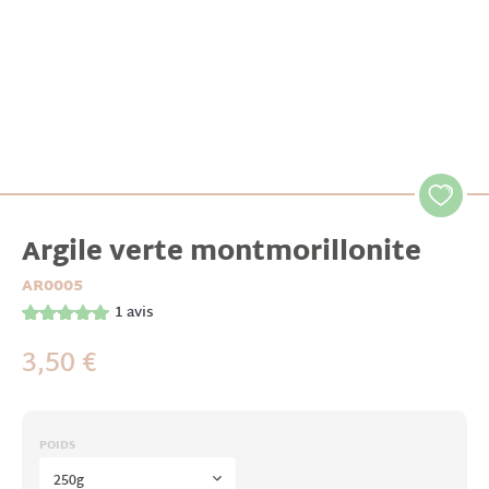
Argile verte montmorillonite
AR0005
1
avis
3,50 €
POIDS
250g