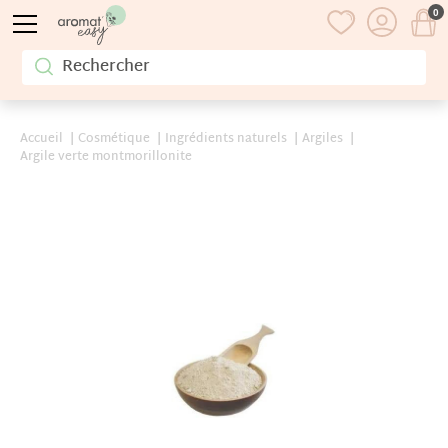
0
Accueil
Cosmétique
Ingrédients naturels
Argiles
Argile verte montmorillonite