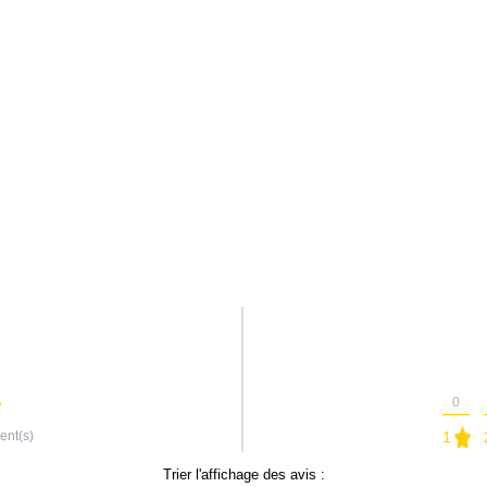
0
ient(s)
1
Trier l'affichage des avis :