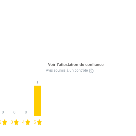
Voir l'attestation de confiance
Avis soumis à un contrôle
1
0
0
0
2
3
4
5