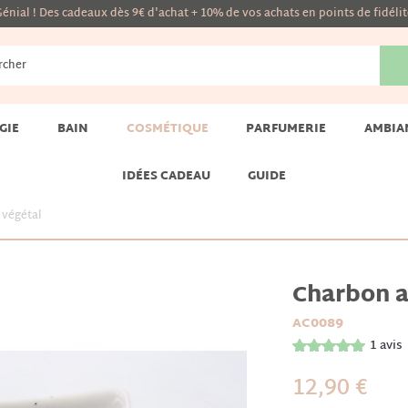
énial ! Des cadeaux dès 9€ d'achat + 10% de vos achats en points de fidéli
GIE
BAIN
COSMÉTIQUE
PARFUMERIE
AMBIA
IDÉES CADEAU
GUIDE
 végétal
Charbon a
AC0089
1
avis
12,90 €