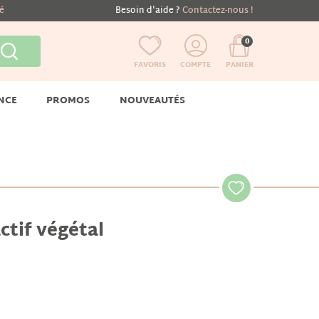
té
Besoin d'aide ?
Contactez-nous !
0
FAVORIS
COMPTE
PANIER
NCE
PROMOS
NOUVEAUTÉS
ctif végétal